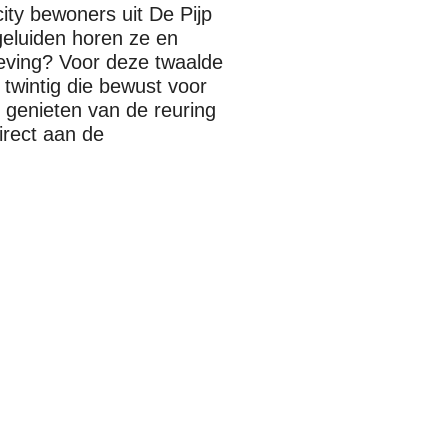
city bewoners uit De Pijp
geluiden horen ze en
eving? Voor deze twaalde
 twintig die bewust voor
t genieten van de reuring
irect aan de