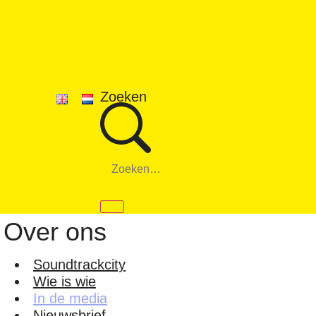
Ga
naar
de
inhoud
Zoeken
Over ons
Soundtrackcity
Wie is wie
In de media
Nieuwsbrief