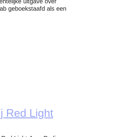
telijke uitgave over
Lab geboekstaafd als een
j Red Light