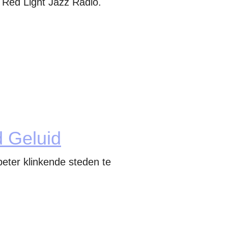
 Red Light Jazz Radio.
 Geluid
ter klinkende steden te