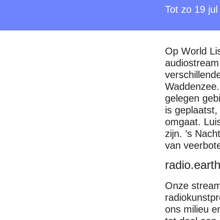
Tot zo 19 ju
Op World Lis
audiostream
verschillend
Waddenzee. 
gelegen gebi
is geplaatst,
omgaat. Luis
zijn. ’s Nac
van veerbote
radio.eart
Onze stream 
radiokunstpr
ons milieu e