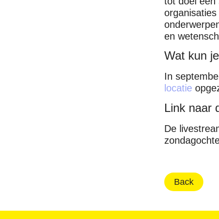
tot doel een
organisaties
onderwerpen,
en wetenscha
Wat kun j
In septembe
locatie
opgez
Link naar 
De livestrea
zondagochte
Back