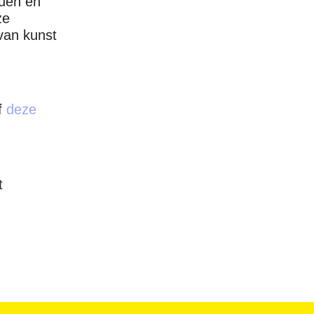
duen en
ze
 van kunst
f
deze
t