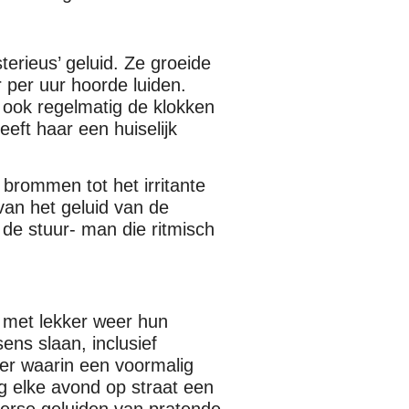
sterieus’ geluid. Ze groeide
 per uur hoorde luiden.
r ook regelmatig de klokken
eft haar een huiselijk
 brommen tot het irritante
 van het geluid van de
de stuur- man die ritmisch
 met lekker weer hun
ns slaan, inclusief
mer waarin een voormalig
g elke avond op straat een
erse geluiden van pratende