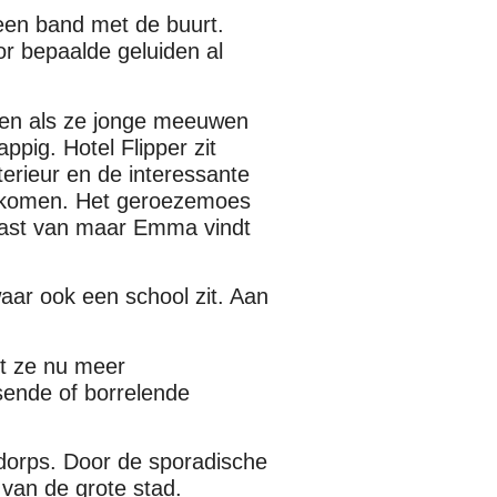
 een band met de buurt.
or bepaalde geluiden al
hen als ze jonge meeuwen
appig. Hotel Flipper zit
nterieur en de interessante
e komen. Het geroezemoes
 last van maar Emma vindt
aar ook een school zit. Aan
.
t ze nu meer
sende of borrelende
dorps. Door de sporadische
 van de grote stad.