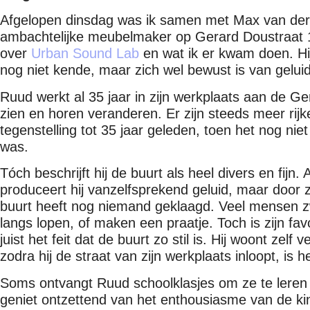
Afgelopen dinsdag was ik samen met Max van der 
ambachtelijke meubelmaker op Gerard Doustraat 1
over
Urban Sound Lab
en wat ik er kwam doen. Hij
nog niet kende, maar zich wel bewust is van gelui
Ruud werkt al 35 jaar in zijn werkplaats aan de Ge
zien en horen veranderen. Er zijn steeds meer ri
tegenstelling tot 35 jaar geleden, toen het nog nie
was.
Tóch beschrijft hij de buurt als heel divers en fijn
produceert hij vanzelfsprekend geluid, maar door z
buurt heeft nog niemand geklaagd. Veel mensen z
langs lopen, of maken een praatje. Toch is zijn favo
juist het feit dat de buurt zo stil is. Hij woont zelf
zodra hij de straat van zijn werkplaats inloopt, is het
Soms ontvangt Ruud schoolklasjes om ze te leren
geniet ontzettend van het enthousiasme van de ki