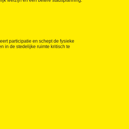
ijk welzijn en een betere stadsplanning.
iteert participatie en schept de fysieke
 in de stedelijke ruimte kritisch te