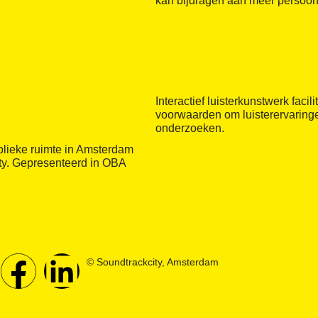
kan bijdragen aan meer persoonl
Interactief luisterkunstwerk facil
voorwaarden om luisterervaringen
onderzoeken.
blieke ruimte in Amsterdam
ty. Gepresenteerd in OBA
© Soundtrackcity, Amsterdam