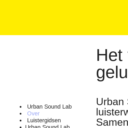
Het 
gelu
Urban 
Urban Sound Lab
luister
Over
Samen
Luistergidsen
Urban Sound Lab