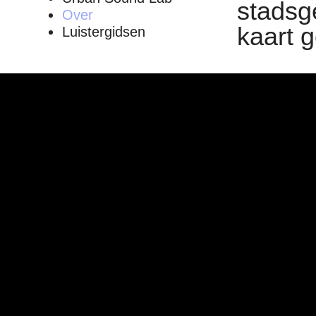
stadsg
Over
kaart g
Luistergidsen