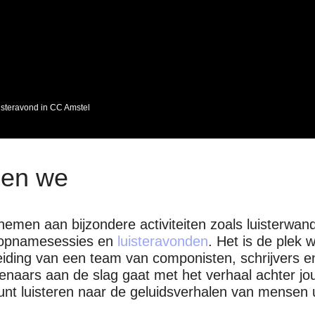
steravond in CC Amstel
oen we
nemen aan bijzondere activiteiten zoals luisterwan
 opnamesessies en
luisteravonden
. Het is de plek 
iding van een team van componisten, schrijvers e
enaars aan de slag gaat met het verhaal achter jo
unt luisteren naar de geluidsverhalen van mensen u