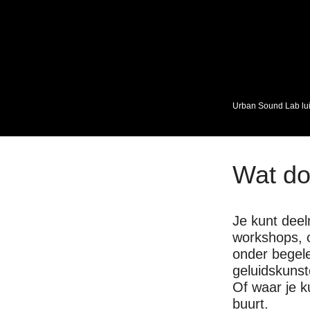
Urban Sound Lab lui
Wat d
Je kunt deel
workshops,
onder begele
geluidskunst
Of waar je k
buurt.