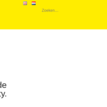
de
y.