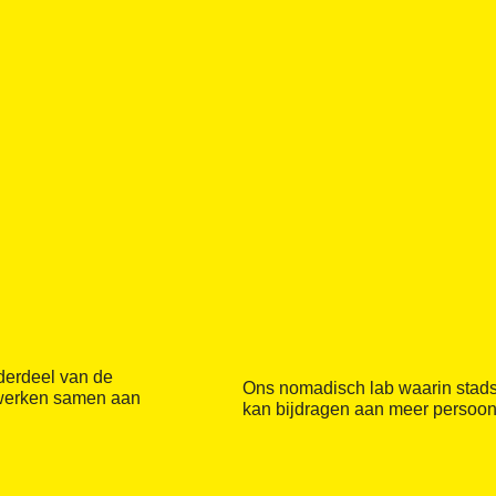
derdeel van de
Ons nomadisch lab waarin stad
 werken samen aan
kan bijdragen aan meer persoonl