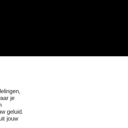
delingen,
waar je
n
uw geluid.
it jouw