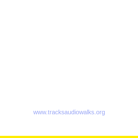
voor kunstzinnige audiowandelingen
TRACKS is een initiatief van:
Jubilee
Meakusma
Q-O2
Overtoon
Soundtrackcity
The Mystifiers
en Worm
www.tracksaudiowalks.org